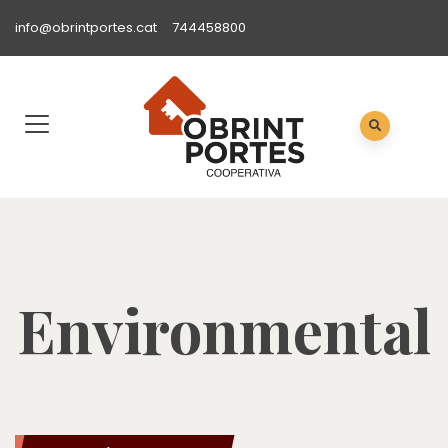
info@obrintportes.cat
744458800
Environmental