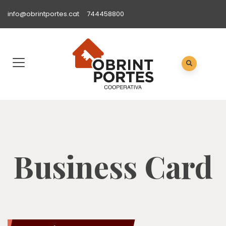
info@obrintportes.cat
744458800
Business Card