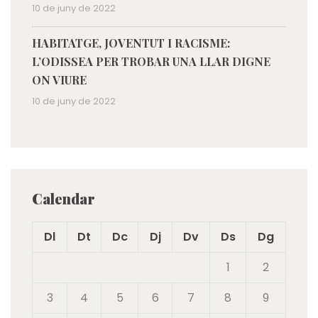
10 de juny de 2022
HABITATGE, JOVENTUT I RACISME:
L’ODISSEA PER TROBAR UNA LLAR DIGNE
ON VIURE
10 de juny de 2022
Calendar
Dl
Dt
Dc
Dj
Dv
Ds
Dg
1
2
3
4
5
6
7
8
9